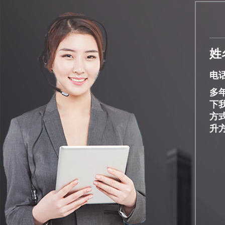
姓
电话
多
下
方
升