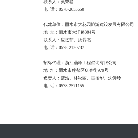
联系人：吴秉翰
电
话：
0578-2653650
代建单位
：丽水市大花园旅游建设发展有限公司
地
址：丽水市大洋路
384号
联系人：
应忆菲、
汤磊杰
电
话：
0578-2120737
招标代理：
浙江鼎峰工程咨询有限公司
地
址：
丽水市莲都区庆春街
979号
负责
人：
蓝浩、林秋
丽
、雷招华、沈诗玲
电
话：
0578-
2571155