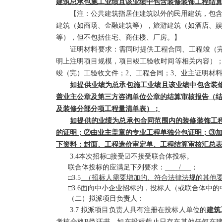
建筑总承包施工业绩且该业绩中包含装修装饰工程结算审
【注：公共建筑指居住建筑以外的民用建筑，包
建筑（如商场、金融建筑等），旅游建筑（如酒店、
等），但不包括住宅、商住楼、厂房。】
证明材料要求：需
同时
提供工程合同、工程竣
（
明上注明项目规模，项目竣工验收时
间等相关内容）
竣
（
完
）
工验收文件；
2、工程合同；3、业主证明材
如提供业绩为总承包施工业绩且该业绩中包含装
盖业主公章及第三方咨询单位公章的结算审核报告（
及装修分部分项工程量清单表）；
如提供的业绩为总承包合同范围内的装修装饰工
的证明；②由业主盖章的专业工程单独分包证明；
③
下资料：封面、工程造价审定单、工程结算审核汇总
3.
4
本次招标
□接受☑不接受联合体投标。
联合体投标的应满足下列要求：
/
；
□
3.5
（招标人需要增加的、符合法律法规的其他
□3.6面向中小企业招标的，投标人（或联合体中
（二）拟派项目负责人：
3.
7
拟派项目负责人具有注册在投标人单位的
建筑
考核合格
B类证书。如在投标截止日存在其他任何在