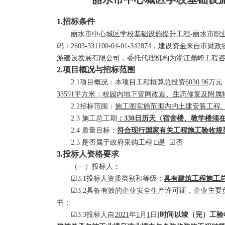
1.招标条件
丽水市中心城区学校基础设施提升工程
-丽水市职
码
：
2603-331100-04-01-342874
，建设资金来自
市财政
游建设发展有限公司
，
委托代理机构为
浙江鼎峰工程
2.项目概况与招标范围
2.1项目概况：本项目
工
程
概算总投资
6030.96
万元
33591平方米；校园内地下管网改造、生态修复及附属物
2.2招标范围：
施工图实施范围内的土建安装工程
2.
3 施工总工期
：
330日历天（宿舍楼、教学楼须在
2.4 质量目标：
符合现行国家有关工程施工验收规
2.5 是否属于政府采购工程 □是 ☑否
3.投标人资格
要求
（一）投标人
：
☑
3.1投标人资质类别和等级：
具有建筑工程施工
☑
3.2具备有效的企业安全生产许可证，企业主
书；
☑
3.3
投标人
自
2021
年
1
月
1
日
[时间
以竣（完）工验