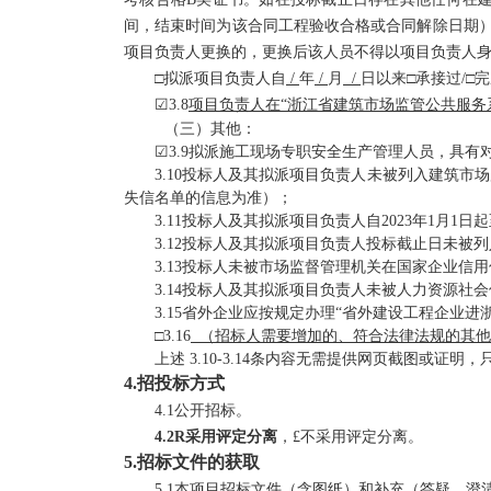
间，结束时间为该合同工程验收合格或合同解除日期
项目负责人更换的，更换后该人员不得以项目负责人
□拟派项目负责人自
/
年
/
月
/
日以来
□承接过/□
☑
3.
8
项目负责人在
“浙江省建筑市场监管公共服务
（三）其他：
☑
3.
9
拟
派施工现场专职安全生产管理人员，具有
3.
10
投标人及其拟派项目负责人未被列入建筑市场
失信名单的信息为准
）；
3.1
1
投标人及其拟派项目负责人自
2023年1月1日
起
3.12投标人及其拟派项目负责人投标截止日未被
3.13投标人未被市场监督管理机关在国家企业信
3.14投标人及其拟派项目负责人未被人力资源社
3.15省外企业应按规定办理“省外建设工程企业进
□3.1
6
（招标人需要增加的、符合法律法规的其他
上述
3.10-3.14条内容无需提供网页截图或证明
4.招投标方式
4.1公开招标
。
4.2
R
采用
评定分离
，
£
不采用
评定分离
。
5.招标文件的获取
5.1本项目招标文件（含图纸）和补充（答疑、