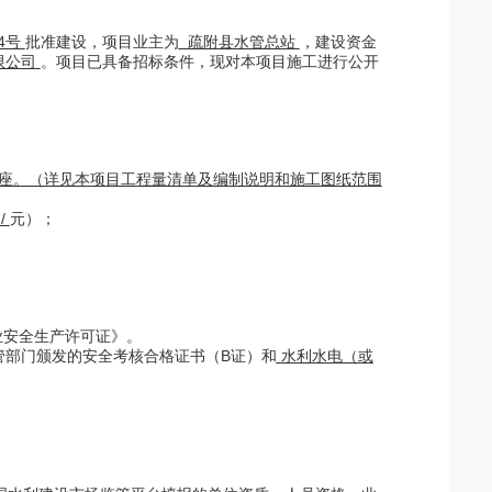
24号
批准建设，项目业主为
疏附县水管总站
，建设资金
限公司
。项目已具备招标条件，现对本项目施工进行公开
设施8座。（详见本项目工程量清单及编制说明和施工图纸范围
/
元）
；
业安全生产许可证》
。
管部门颁发的安全考核合格证书（
B证）和
水利水电（或