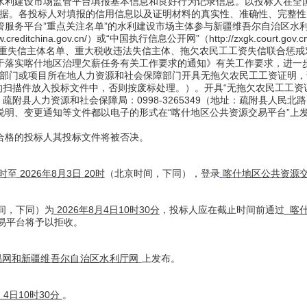
水利建设市场监管平台填报基本信息和良好行为记录信息。以投标人在全
据。各投标人对填报的信用信息以及证明材料的真实性、准确性、完整性
管服务平台”重点关注名单”的水利建设市场主体参与新疆维吾尔自治区水
creditchina.gov.cn/）或“中国执行信息公开网”（http://zxgk.court
v.cn/）未被列入严重失信主体名单、重大税收违法失信主体、拖欠农民工工资失信联合
于落实喀什地区治理欠薪任务有关工作要求的通知》有关工作要求，进一
部门或项目所在地人力资源和社会保障部门开具无拖欠农民工工资证明，证
的扫描件放入投标文件中，否则按废标处理。）。开具“无拖欠农民工工资
25；疏附县人力资源和社会保障局：0998-3265349（地址：疏附县人民北路 
说明、变更通知等文件都以电子的形式在“喀什地区公共资源交易平台”上
合格的投标人其投标文件将被否决。
0时
至
2026年
8
月
3
日
20
时
（
北京时间，下同
）
，登录
喀什地区公共资源
时间，下同）为
2026年
8
月
4
日
10
时
30
分
，投标人应在截止时间前通过
喀
交易平台将予以拒收。
易网和
新疆维吾尔自治区水利厅网
上发布。
月
4
日
10
时
30
分
。