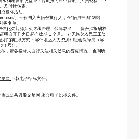
国水利建设市场监管平台填报的单位资质、人员资格、业
、及时性负责。
利招投标活动。
.gov.cn/shixin/）未被列入失信被执行人；在“信用中国”网站
惩戒对象名单。
步强化欠薪源头预防和治理，保障农民工工资合法报酬权
明自开具之日起有效期 1 个月。（“无拖欠农民工工资
证明”的联系方式：喀什地区人力资源和社会保障局（喀
28 号）。
发布，请各投标人自行关注相关信息的变更情况，否则所
交易网
下
载电子招标文件。
什地区公共资源交易网
递交电子投标文件。