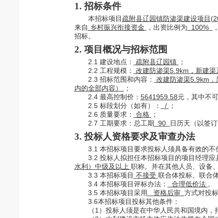
1. 招标条件
本招标项目
疏附县辽园镇防渗渠建设项目
(
来自
乡村振兴衔接资金
，出资比例为
100%
招标。
2. 项目概况与招标范围
2.1 建设地点：
疏附县辽园镇
；
2.2 工程规模：
改建防渗渠
5.9km，新建
2.3 招标范围和内容：
改建防渗渠
5.9k
内的全部内容）
；
2.4 最高控制价：
5641959.58
元，
其中
不
2.5 标段划分（如有）：
/
；
2.6 质量要求：
合格
；
2.7 工期要求：
总工期
90
日历天
（以签订
3. 投标人资格要求
及审查办法
3.1 本招标项目要求投标人须具备有效的不
3.
2
投标人拟担任本招标项目的项目经理应
水利）中级及以上
职称。并
在其他人员、设备
3.
3
本招标项目
不接受
联合体投标。联合
3.
4
本招标项目评标办法：
合理低价法
。
3.
5
本招标项目采用
资格后审
方式对投
3.6本招标项目投标其他条件：
（
1）投标人须是在中华人民共和国境内，