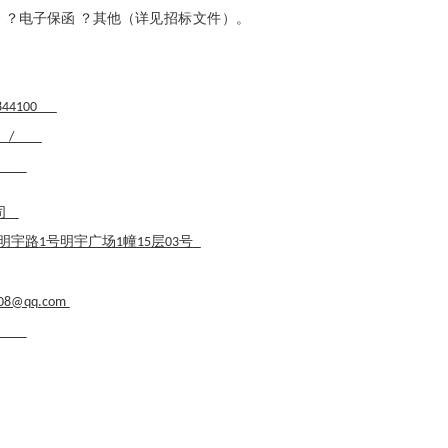
。
金
？
电子保函
？
其他
（详见招标文件）
。
844100
/
司
明宇路
号明宇广场
幢
层
号
1
1
15
03
08@qq.com