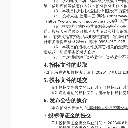
（
2）水利建设市场主体应依法依规在全国
绩、信用评价等信息作为我区招标投标工作的依
（
3）本项目限制列入全国水利建设市场监
（
4）投标人在“信用中国”网站（https://www.
（https://www.creditchina.go
（
5）根据喀什地区公共资源交易中心《关
益。投标人可通过喀什地区人力资源和社会保障
证明”有效期需在招标活动时效范围内，将原件
什市多来提巴格路28号）:陈阳 0998-26710
（
6）本项目的招标文件及其它相关的澄清
造成的一切后果由投标人自负。
（
7）本次招标实行资格后审，资格后审不
4. 招标文件的获取
4.1 凡有意参加投标者，请于
2026年
7
月
8
日
1
5. 投标文件的递交
5.1 投标文件递交的截止时间（投标截止
5.2 逾期送达的投标文件，电子招标投标
6. 发布公告的媒介
本次招标公告同时在
喀什地区公共资源交
7.投标保证金的提交
7.1.
投标保证金提交截止时间：
2026
年
8