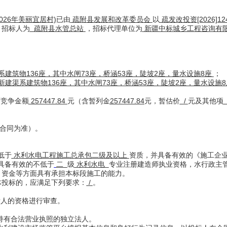
2026年美丽宜居村)
已由
疏附县发展和改革委员会
以
疏发改投资
[2026]1
，招标人为
疏附县水管总站
，招标代理单位为
新疆中标城乡工程咨询有
渠系建筑物136座，其中水闸73座，桥涵53座，陡坡2座，量水设施8座
；
m，新建渠系建筑物136座，其中水闸73座，桥涵53座，陡坡2座，量水
可竞争金额
257447.84
元（含暂列金
257447.84
元，暂估价
/
元及其他项
合同为准）
。
低于
水利水电工程施工总承包二级
及以上
资质，并具备有效的《施工企
具备有效的不低于
二
级
水利水电
专业注册建造师执业资格，水行政主
、资金等方面
具有承担本标段施工的能力。
体投标的，应满足下列要求：
/
。
标人的资格进行审查。
持有合法营业执照的独立法人。