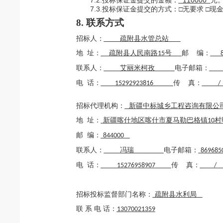
7.2.
投标保证金提交的金额：
110000
元
7.3.
投标保证金提交的方式：
□
无要求
□
现
8
. 联系方式
招标人：
疏附县水管总站
地
址：
疏附县人民南路
号
邮
编：
15
联系人：
艾丽米柯孜
电子邮箱：
电
话：
传
真：
15292923816
/
招标代理机构：
新疆中标城乡工程咨询有限公
地
址：
新疆喀什地区喀什市夏马勒巴格镇
村
10
邮
编：
844000
联系人：
冯瑞
电子邮箱：
869685
电
话：
传
真：
15276958907
/
招
标
投标监督
部门
名称：
疏附县水利局
联
系
电
话：
13070021359